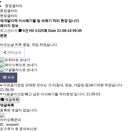
현장갤러리
현장갤러리
현장갤러리
재개발지역 이사폐기물 및 쓰레기 처리 현장 입니다
페이지 정보
최고관리자
0건
Hit 3,525회
Date 21-08-24 09:45
본문
비오는날 하루 종일 작업 하였습니다
SNS공유
목록
이전글
가정집 오래된 안쓰는 가구(침대, 장농, 서랍장 등)폐기처분 하였습니다
21.08.26
다음글
이삿짐 빼고 남은 이사폐기물 처리현장 입니다.
21.08.03
댓글목록
댓글목록
등록된 댓글이 없습니다.
카카오톡문의
ID : asaweb
친구추가 후 문의하시면