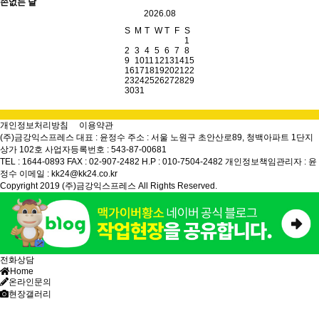
손없는 날
2026.08
S
M
T
W
T
F
S
1
2
3
4
5
6
7
8
9
10
11
12
13
14
15
16
17
18
19
20
21
22
23
24
25
26
27
28
29
30
31
개인정보처리방침
이용약관
(주)금강익스프레스
대표 : 윤정수
주소 : 서울 노원구 초안산로89, 청백아파트 1단지
상가 102호
사업자등록번호 : 543-87-00681
TEL : 1644-0893
FAX : 02-907-2482
H.P : 010-7504-2482
개인정보책임관리자 : 윤
정수
이메일 : kk24@kk24.co.kr
Copyright 2019 (주)금강익스프레스 All Rights Reserved.
전화상담
Home
온라인문의
현장갤러리