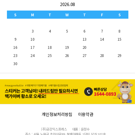
2026.08
S
M
T
W
T
F
S
1
2
3
4
5
6
7
8
9
10
11
12
13
14
15
16
17
18
19
20
21
22
23
24
25
26
27
28
29
30
31
개인정보처리방침
이용약관
(주)금강익스프레스
대표 : 윤정수
주소 : 서울 노원구 초안산로89, 청백아파트 1단지 상가 102호