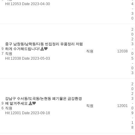
Hit 12053
Date 2023-04-30
4
-
3
0
2
0
2
중구 남창동/남학동/다동 빈집정리 유품정리 저렴
3
9
하게 수거해드립니다!
-
직원
12038
7
직원
0
Hit 12038
Date 2023-05-03
5
-
0
3
2
0
2
강남구 수서동/도곡동/논현동 폐기물은 금강환경
3
9
에 맡겨주세요
-
직원
12001
6
직원
0
Hit 12001
Date 2023-09-18
9
-
1
8