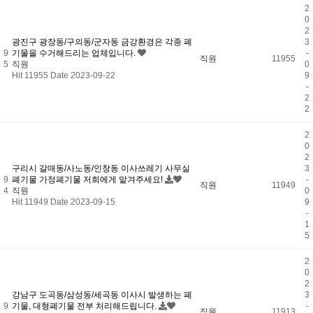
2
0
2
광진구 광장동/구의동/군자동 금강환경은 각종 폐
3
9
기물을 수거해드리는 업체입니다.
-
직원
11955
5
직원
0
Hit 11955
Date 2023-09-22
9
-
2
2
2
0
2
구리시 갈매동/사노동/인창동 이사쓰레기 사무실
3
9
폐기물 가정폐기물 저희에게 맡겨주세요!
-
직원
11949
4
직원
0
Hit 11949
Date 2023-09-15
9
-
1
5
2
0
2
강남구 도곡동/삼성동/세곡동 이사시 발생하는 폐
3
9
기물, 대형폐기물 전부 처리해드립니다.
-
직원
11913