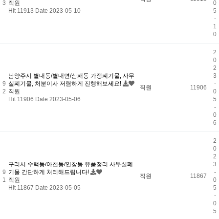
3
직원
0
Hit 11913
Date 2023-05-10
5
-
1
0
2
0
2
남양주시 별내동/별내면/삼패동 가정폐기물, 사무
3
9
실폐기물, 처분이사 저렴하게 진행해보세요!
-
직원
11906
2
직원
0
Hit 11906
Date 2023-05-06
5
-
0
6
2
0
2
구리시 수택동/아천동/인창동 유품정리 사무실폐
3
9
기물 간단하게 처리해드립니다!
-
직원
11867
1
직원
0
Hit 11867
Date 2023-05-05
5
-
0
5