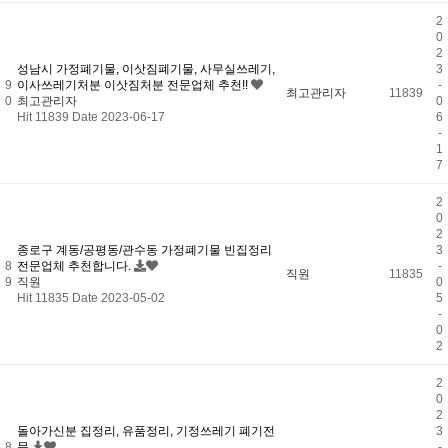
2
0
2
성남시 가정폐기물, 이삿짐폐기물, 사무실쓰레기,
3
9
이사쓰레기처분 이삿짐처분 전문업체 추천!!
-
최고관리자
11839
0
최고관리자
0
Hit 11839
Date 2023-06-17
6
-
1
7
2
0
2
종로구 계동/공평동/관수동 가정폐기물 빈집정리
3
8
전문업체 추천합니다.
-
직원
11835
9
직원
0
Hit 11835
Date 2023-05-02
5
-
0
2
2
0
2
돌아가신분 집정리, 유품정리, 기정쓰레기 폐기전
3
8
문
-