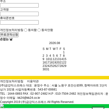
주소
고객명
휴대폰번호
개인정보처리방침
동의함
동의안함
무료견적신청
손없는 날
2026.08
S
M
T
W
T
F
S
1
2
3
4
5
6
7
8
9
10
11
12
13
14
15
16
17
18
19
20
21
22
23
24
25
26
27
28
29
30
31
개인정보처리방침
이용약관
(주)금강익스프레스
대표 : 윤정수
주소 : 서울 노원구 초안산로89, 청백아파트 1단지
상가 102호
사업자등록번호 : 543-87-00681
TEL : 1644-0893
FAX : 02-907-2482
H.P : 010-7504-2482
개인정보책임관리자 : 윤
정수
이메일 : kk24@kk24.co.kr
Copyright 2019 (주)금강익스프레스 All Rights Reserved.