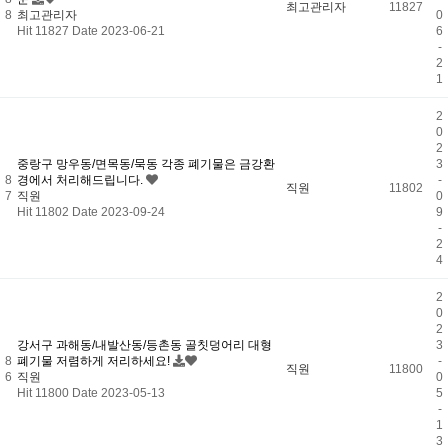
최고관리자
11827
8
최고관리자
0
Hit 11827
Date 2023-06-21
6
-
2
1
2
0
2
중랑구 망우동/면목동/묵동 각종 폐기물은 금강환
3
8
경에서 처리해드립니다.
-
직원
11802
7
직원
0
Hit 11802
Date 2023-09-24
9
-
2
4
2
0
2
강서구 과해동/내발산동/등촌동 골칫덩어리 대형
3
8
폐기물 저렴하게 저리하세요!
-
직원
11800
6
직원
0
Hit 11800
Date 2023-05-13
5
-
1
3