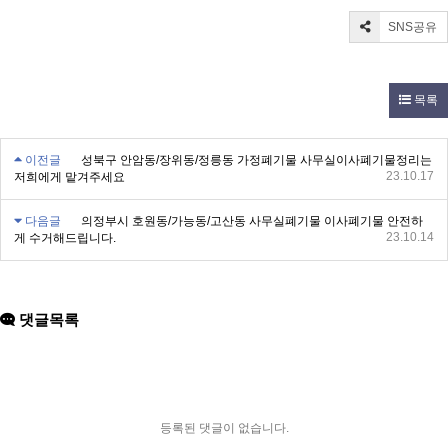
SNS공유
목록
이전글
성북구 안암동/장위동/정릉동 가정폐기물 사무실이사폐기물정리는
23.10.17
저희에게 맡겨주세요
다음글
의정부시 호원동/가능동/고산동 사무실폐기물 이사폐기물 안전하
23.10.14
게 수거해드립니다.
댓글목록
등록된 댓글이 없습니다.