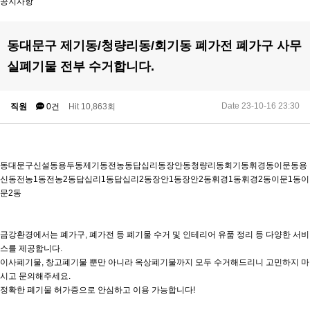
공지사항
동대문구 제기동/청량리동/회기동 폐가전 폐가구 사무
실폐기물 전부 수거합니다.
Date 23-10-16 23:30
직원
0건
Hit 10,863회
동대문구신설동용두동제기동전농동답십리동장안동청량리동회기동휘경동이문동용
신동전농1동전농2동답십리1동답십리2동장안1동장안2동휘경1동휘경2동이문1동이
문2동
금강환경에서는 폐가구, 폐가전 등 폐기물 수거 및 인테리어 유품 정리 등 다양한 서비
스를 제공합니다.
이사폐기물, 창고폐기물 뿐만 아니라 옥상폐기물까지 모두 수거해드리니 고민하지 마
시고 문의해주세요.
정확한 폐기물 허가증으로 안심하고 이용 가능합니다!