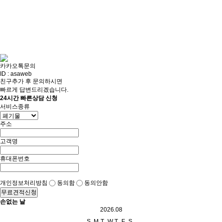
카카오톡문의
ID : asaweb
친구추가 후 문의하시면
빠르게 답변드리겠습니다.
24시간 빠른상담 신청
서비스종류
주소
고객명
휴대폰번호
개인정보처리방침
동의함
동의안함
무료견적신청
손없는 날
2026.08
S
M
T
W
T
F
S