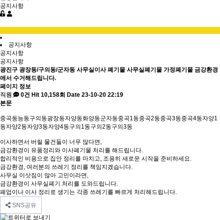
공지사항
공지사항
공지사항
공지사항
광진구 광장동/구의동/군자동 사무실이사 폐기물 사무실폐기물 가정폐기물 금강환경
에서 수거해드립니다.
페이지 정보
직원
0건
Hit 10,158회
Date 23-10-20 22:19
본문
중곡동능동구의동광장동자양동화양동군자동중곡1동중곡2동중곡3동중곡4동자양1
동자양2동자양3동자양4동구의1동구의2동구의3동
이사하면서 버릴 물건들이 너무 많다면,
금강환경이 유품정리와 이사폐기물 처리를 해드립니다.
합리적인 비용으로 집안 정리를 마치고, 조용히 새로운 시작을 준비하세요.
금강환경, 여러분의 쓰레기 정리를 책임지겠습니다.
사무실 이삿짐이 많아 고민이라면,
금강환경이 사무실폐기 처리를 도와드립니다.
폐업이나 이사 정리로 생기는 각종 쓰레기를 빠르게 처리해드립니다.
SNS공유