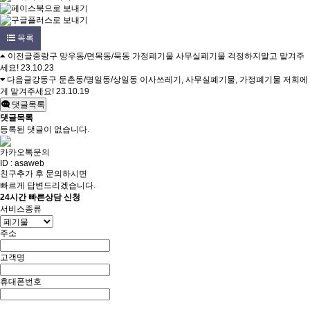
목록
이전글
중랑구 망우동/면목동/묵동 가정폐기물 사무실폐기물 걱정하지말고 맡겨주
세요!
23.10.23
다음글
강동구 둔촌동/명일동/상일동 이사쓰레기, 사무실폐기물, 가정폐기물 저희에
게 맡겨주세요!
23.10.19
댓글목록
댓글목록
등록된 댓글이 없습니다.
카카오톡문의
ID : asaweb
친구추가 후 문의하시면
빠르게 답변드리겠습니다.
24시간 빠른상담 신청
서비스종류
주소
고객명
휴대폰번호