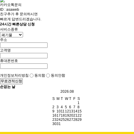
카카오톡문의
ID : asaweb
친구추가 후 문의하시면
빠르게 답변드리겠습니다.
24시간 빠른상담 신청
서비스종류
주소
고객명
휴대폰번호
개인정보처리방침
동의함
동의안함
무료견적신청
손없는 날
2026.08
S
M
T
W
T
F
S
1
2
3
4
5
6
7
8
9
10
11
12
13
14
15
16
17
18
19
20
21
22
23
24
25
26
27
28
29
30
31