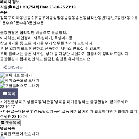
페이지 정보
직원
0건
Hit 9,754회
Date 23-10-25 23:19
본문
강북구 미아동번동수유동우이동삼양동송중동송천동삼각산동번1동번2동번3동수유
1동수유2동수유3동인수동
금강환경은 합리적인 비용으로 유품정리,
이사처분, 폐업정리, 사무실폐기, 옥상폐기물,
창고폐기물 등 모든 폐기물 수거 업무를 처리해 드립니다.
전문 업체이므로 안전하고 신속하게 서비스 받으실 수 있으며,
우리 집에서는 물론 사무실, 상가 등 다양한 시설까지 깔끔하게 정리해드립니다.
금강환경과 함께 편안하고 깔끔한 환경을 유지해보세요
SNS공유
목록
이전글
성북구 상월곡동/석관동/성북동 폐기물정리는 금강환경에 맡겨주세요
23.10.27
다음글
동대문구 휘경동/답십리동/신설동 폐기물 처리가 필요하다면 저희에게 맡겨
주세요
23.10.24
댓글목록
댓글목록
등록된 댓글이 없습니다.