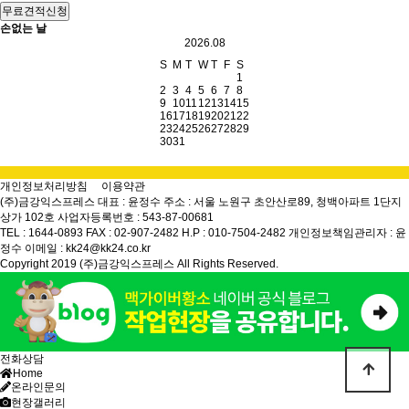
무료견적신청
손없는 날
2026.08
S
M
T
W
T
F
S
1
2
3
4
5
6
7
8
9
10
11
12
13
14
15
16
17
18
19
20
21
22
23
24
25
26
27
28
29
30
31
개인정보처리방침
이용약관
(주)금강익스프레스
대표 : 윤정수
주소 : 서울 노원구 초안산로89, 청백아파트 1단지
상가 102호
사업자등록번호 : 543-87-00681
TEL : 1644-0893
FAX : 02-907-2482
H.P : 010-7504-2482
개인정보책임관리자 : 윤
정수
이메일 : kk24@kk24.co.kr
Copyright 2019 (주)금강익스프레스 All Rights Reserved.
전화상담
Home
온라인문의
현장갤러리