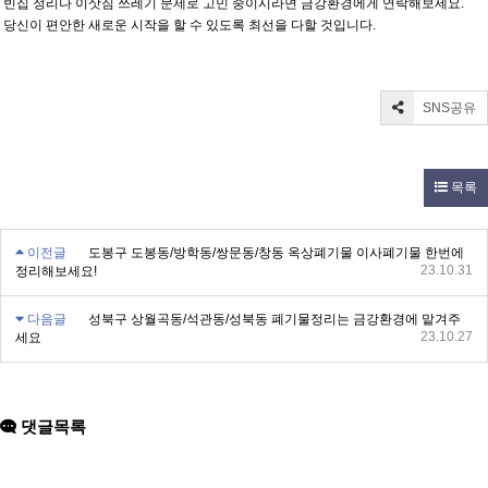
빈집 정리나 이삿짐 쓰레기 문제로 고민 중이시라면 금강환경에게 연락해보세요.
당신이 편안한 새로운 시작을 할 수 있도록 최선을 다할 것입니다.
SNS공유
목록
이전글
도봉구 도봉동/방학동/쌍문동/창동 옥상폐기물 이사폐기물 한번에
23.10.31
정리해보세요!
다음글
성북구 상월곡동/석관동/성북동 폐기물정리는 금강환경에 맡겨주
23.10.27
세요
댓글목록