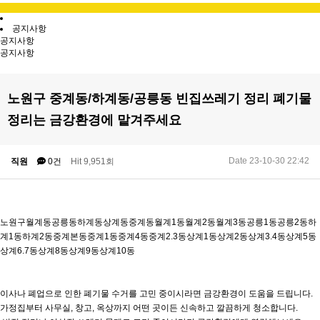
공지사항
공지사항
공지사항
노원구 중계동/하계동/공릉동 빈집쓰레기 정리 폐기물
정리는 금강환경에 맡겨주세요
Date 23-10-30 22:42
직원
0건
Hit 9,951회
노원구월계동공릉동하계동상계동중계동월계1동월계2동월계3동공릉1동공릉2동하
계1동하계2동중계본동중계1동중계4동중계2.3동상계1동상계2동상계3.4동상계5동
상계6.7동상계8동상계9동상계10동
이사나 폐업으로 인한 폐기물 수거를 고민 중이시라면 금강환경이 도움을 드립니다.
가정집부터 사무실, 창고, 옥상까지 어떤 곳이든 신속하고 깔끔하게 청소합니다.